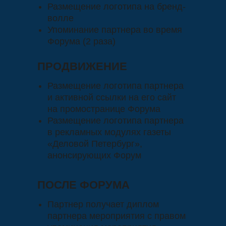
Возможность размещения
Размещение логотипа на бренд-
рекламного стенда партнера на
волле
Форуме
Упоминание партнера во время
Размещение логотипа на бренд-
Форума (2 раза)
волле
ПРОДВИЖЕНИЕ
ПРОДВИЖЕНИЕ
Размещение логотипа партнера
и активной ссылки на его сайт
Размещение логотипа партнера
на промостранице Форума
и активной ссылки на его сайт
Размещение логотипа партнера
на промостранице Форума
в рекламных модулях газеты
Размещение логотипа партнера
«Деловой Петербург»,
в рекламных модулях газеты
анонсирующих Форум
«Деловой Петербург»,
анонсирующих Форум
ПОСЛЕ ФОРУМА
ПОСЛЕ ФОРУМА
Партнер получает диплом
партнера мероприятия с правом
Партнер получает диплом