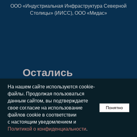
ООО «Индустриальная Инфраструктура Северной
Столицы» (ИИСС), ООО «Мидас»
Остались
вопросы?
На нашем сайте используются cookie-
Свяжитесь
файлы. Продолжая пользоваться
данным сайтом, вы подтверждаете
с нами
свое согласие на использование
Понятно
файлов cookie в соответствии
По вопросам участия
с настоящим уведомлением и
в качестве спикера или
Политикой о конфиденциальности
.