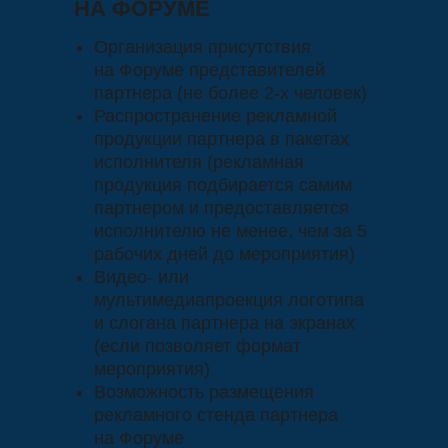
НА ФОРУМЕ
Бондаренко, руководителем
редакции специальных проектов
Организация присутствия
«Делового Петербурга»
на Форуме представителей
Интервью на площадке Форума
партнера (не более 2‑х человек)
для программы «78 бизнес» на
Распространение рекламной
Телеканале «78» (до 20 секунд,
продукции партнера в пакетах
2 выхода – оригинал + повтор)
исполнителя (рекламная
Распространение рекламной
продукция подбирается самим
продукции партнера в пакетах
партнером и предоставляется
исполнителя (рекламная
исполнителю не менее, чем за 5
продукция подбирается самим
рабочих дней до мероприятия)
партнером и предоставляется
Видео- или
исполнителю не менее, чем за 5
мультимедиапроекция логотипа
рабочих дней до мероприятия)
и слогана партнера на экранах
Видео- или
(если позволяет формат
мультимедиапроекция логотипа
мероприятия)
и слогана партнера на экранах
Возможность размещения
(если позволяет формат
рекламного стенда партнера
мероприятия)
на Форуме